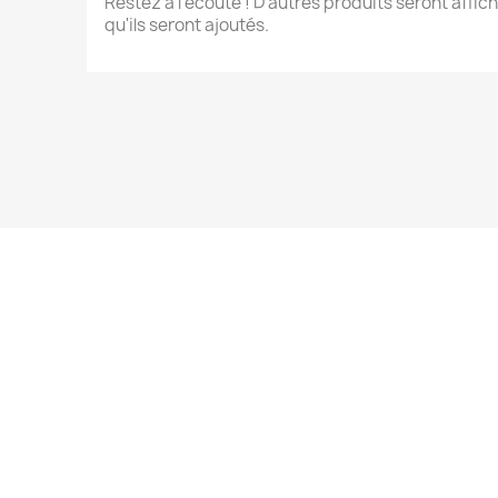
Restez à l'écoute ! D'autres produits seront affich
qu'ils seront ajoutés.