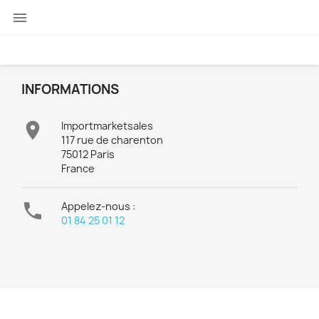

INFORMATIONS

Importmarketsales
117 rue de charenton
75012 Paris
France

Appelez-nous :
01 84 25 01 12